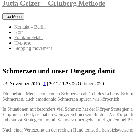
Jutta Gelzer – Grinberg Methode
Skip
Top Menu
to
content
Kontakt – Berlin
Köln
Frankfurt/Main
Hypnose
Stopping movement
Schmerzen und unser Umgang damit
23. November 2015 |
1
|
2015-11-23
06 Oktober 2020
Die meisten Menschen kennen Schmerzen als Teil des Lebens. Schmerz
Schmerzen, auch emotionale Schmerzen spüren wir körperlich.
In Situationen mit besonders viel Schmerz hat der Körper Strategie
Empfindsamkeit, sie haben weniger Schmerzempfinden. Als Körper ha
unbewusst Strategien um mit Schmerz umzugehen und greifen bei Bed
Nach einer Verletzung an der rechten Hand lernst du beispielsweise m