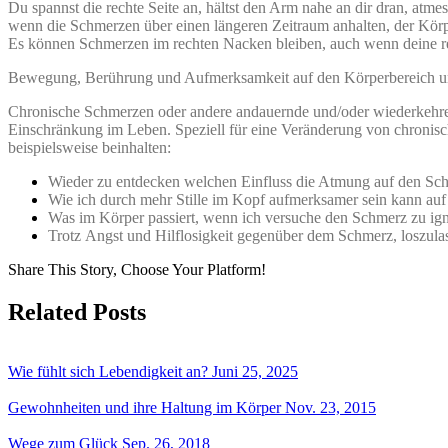
Du spannst die rechte Seite an, hältst den Arm nahe an dir dran, at
wenn die Schmerzen über einen längeren Zeitraum anhalten, der Körper
Es können Schmerzen im rechten Nacken bleiben, auch wenn deine re
Bewegung, Berührung und Aufmerksamkeit auf den Körperbereich un
Chronische Schmerzen oder andere andauernde und/oder wiederkeh
Einschränkung im Leben. Speziell für eine Veränderung von chroni
beispielsweise beinhalten:
Wieder zu entdecken welchen Einfluss die Atmung auf den Sch
Wie ich durch mehr Stille im Kopf aufmerksamer sein kann au
Was im Körper passiert, wenn ich versuche den Schmerz zu ign
Trotz Angst und Hilflosigkeit gegenüber dem Schmerz, loszula
Share This Story, Choose Your Platform!
Related Posts
Wie fühlt sich Lebendigkeit an?
Juni 25, 2025
Gewohnheiten und ihre Haltung im Körper
Nov. 23, 2015
Wege zum Glück
Sep. 26, 2018