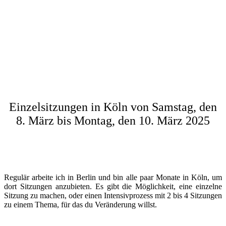
Die Grinberg Methode bietet einen strukturierten Weg durch und mit
dem Körper zu lernen. Ihr Ziel ist es, das Wohlbefinden zu steigern
und Veränderungen im täglichen Leben zu ermöglichen. Indem wir
unsere Aufmerksamkeit auf den Körper richten, können wir lernen,
uns nicht automatisch so zu verhalten, wie wir es aus vergangenen
Erlebnissen gelernt haben. Dies gibt uns die Möglichkeit authentisch
und individuell zu handeln, so wie es für unser heutiges Leben und
unsere aktuellen Wünsche von Bedeutung ist.
Einzelsitzungen in Köln von Samstag, den
8. März bis Montag, den 10. März 2025
Regulär arbeite ich in Berlin und bin alle paar Monate in Köln, um
dort Sitzungen anzubieten. Es gibt die Möglichkeit, eine einzelne
Sitzung zu machen, oder einen Intensivprozess mit 2 bis 4 Sitzungen
zu einem Thema, für das du Veränderung willst.