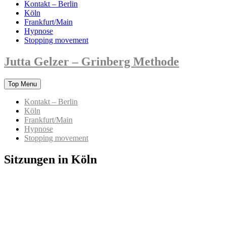
Kontakt – Berlin
Köln
Frankfurt/Main
Hypnose
Stopping movement
Jutta Gelzer – Grinberg Methode
Skip
Top Menu
to
content
Kontakt – Berlin
Köln
Frankfurt/Main
Hypnose
Stopping movement
Sitzungen in Köln
Jutta Gelzer - Körpertherapie nach der
Grinberg Methode in Köln