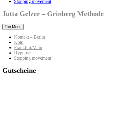
Stopping movement
Jutta Gelzer – Grinberg Methode
Skip
Top Menu
to
content
Kontakt – Berlin
Köln
Frankfurt/Main
Hypnose
Stopping movement
Gutscheine
Zum Verschenken und für dich selbst